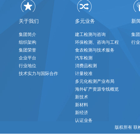
关于我们
多元业务
新
集团简介
建工检测与咨询
集团
组织架构
环保检测、咨询与工程
行业
集团荣誉
食农检测与技术服务
企业平台
汽车检测
行业地位
消费品检测
技术实力与国际合作
计量校准
多元化检测产业布局
海外矿产资源专线概览
新技术
新材料
新经济
认证业务
版权所有 