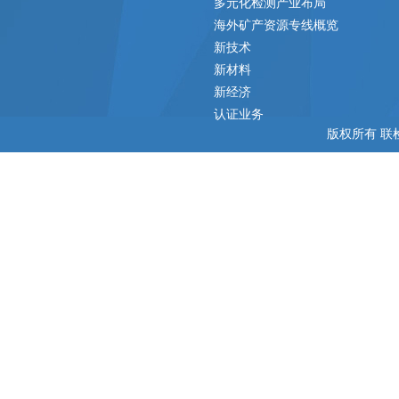
多元化检测产业布局
海外矿产资源专线概览
新技术
新材料
新经济
认证业务
版权所有 