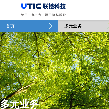
首页
多元业务
多元业务