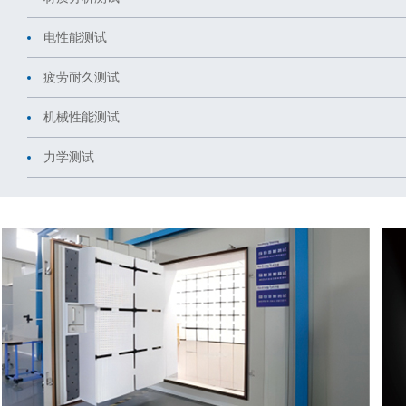
电性能测试
疲劳耐久测试
机械性能测试
力学测试