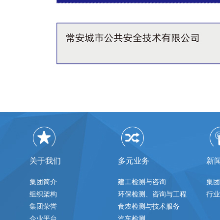
关于我们
多元业务
新
集团简介
建工检测与咨询
集团
组织架构
环保检测、咨询与工程
行业
集团荣誉
食农检测与技术服务
企业平台
汽车检测