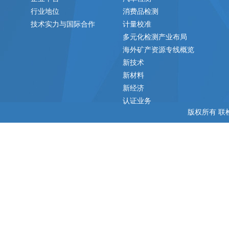
行业地位
消费品检测
技术实力与国际合作
计量校准
多元化检测产业布局
海外矿产资源专线概览
新技术
新材料
新经济
认证业务
版权所有 