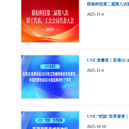
联检科技第二届第八次
2025-11-4
UTIC质量奖丨双项Q
2025-11-4
UTIC“把脉”世界屋
2025-10-10