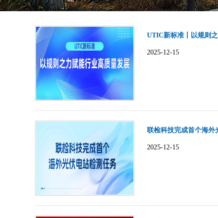
UTIC新标准丨以规则
2025-12-15
联检科技完成首个海外
2025-12-15