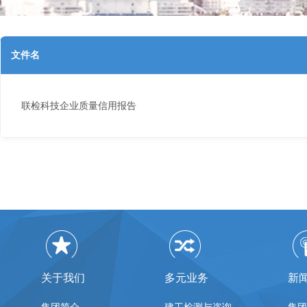
文件名
联检科技企业质量信用报告
关于我们
多元业务
新