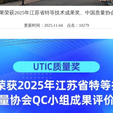
成果荣获2025年江苏省特等技术成果奖、中国质量
更新时间：2025-11-04 点击：10279